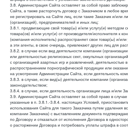
3.8. Администрация Сайта оставляет за собой право заблоки
Сайта, а также расторгнуть договор с Заказчиком в любое в
не регистрировать на Сайте лиц, если такие Заказчик и/или 
(организаций), предпринимателей и иных лиц:
3.8.1. продвигающие свой товар(ы) и/или услугу(и) методом 
товара(ов) и/или услуг(и) от производителя/исполнителя к к
(компания-исполнитель) распространяет свои товар(ы) и/или 
а эти агенты, в свою очередь, привлекают других лиц для ра
3.8.2. в случае если вид деятельности компании (организаци
или деятельностью религиозных сект, оккультных организаций
с организацией азартных игр и развлечений, деятельностью 
распространением порнографической продукции или оказанием
на усмотрение Администрации Сайта, если деятельность ком
3.8.3. в случае, если вид(ы) деятельности компании (органи
законодательством;
3.8.4. в случае, если деятельность организации лица и/или З
3.9. Администрация Сайта оставляет за собой право в случа
указанные в п. 3.8.1.-3.8.4. настоящих Условий, приостанови
использования Сайта для такого Заказчика путем удаления 
компании Заказчика) с выставлением документа подтверждаю
по Договору и отказаться от исполнения Договора в односто
о расторжении Договора и потребовать уплаты штрафа в соот