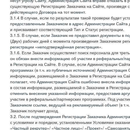
несут угрозу Сайту, Администрация Сайта вправе отказать в 
существующую Регистрацию Заказчика на Сайте, произведя с
действующего Договора на тот момент.
3.1.4 В случае, если по результатам такой проверки будет у
предоставленным Заказчиком в адрес Администрации Сайта 
и присваивает соответствующий Тип и Статус регистрации.
3.1.5. В случае, если Заказчик не предоставил документы в
(Двух) рабочих дней с момента произведения Заказчиком рег
регистрации «неподтверждённая регистрация».
3.1.6. Если Заказчик осуществляет поиск персонала для тре
он обязан внести информацию об участии в реферальных/па
в Регистрации на Сайте. В случае, если Администрации Сайта
программах (в т.ч. из публичных источников) Администрация
информации, размещаемой о Заказчике в Регистрации на Сайте
полагает, что Администрация Сайта ошибочно внесла инфор
в состав информации, размещаемой о Заказчике в Регистраци
отменить внесение указанной информации, предоставив аргу
участие в реферальных/партнерских программах. Под участ
Заказчиком ссылки, ведущей на рекламируемый объект (в т.ч
Заказчик получает доход.
3.2. После подтверждения Регистрации Заказчика Администра
с условиями и порядком, установленными Условиями оказания У
«Частный рекрутер»/ «Частное лицо»/ «Проект»/ «Самозаняты