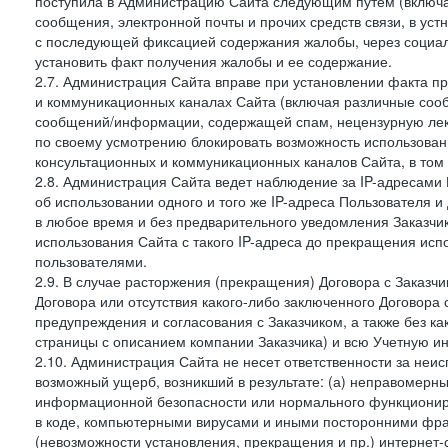
поступила в Администрацию Сайта следующим путем (включая
сообщения, электронной почты и прочих средств связи, в уст
с последующей фиксацией содержания жалобы, через социа
установить факт получения жалобы и ее содержание.
2.7. Администрация Сайта вправе при установлении факта 
и коммуникационных каналах Сайта (включая различные сооб
сообщений/информации, содержащей спам, нецензурную лекс
по своему усмотрению блокировать возможность использов
консультационных и коммуникационных каналов Сайта, в том 
2.8. Администрация Сайта ведет наблюдение за IP-адресами 
об использовании одного и того же IP-адреса Пользователя 
в любое время и без предварительного уведомления Заказчи
использования Сайта с такого IP-адреса до прекращения исп
пользователями.
2.9. В случае расторжения (прекращения) Договора с Заказч
Договора или отсутствия какого-либо заключенного Договора
предупреждения и согласования с Заказчиком, а также без к
страницы с описанием компании Заказчика) и всю Учетную и
2.10. Администрация Сайта не несет ответственности за неи
возможный ущерб, возникший в результате: (а) неправомерн
информационной безопасности или нормального функциониров
в коде, компьютерными вирусами и иными посторонними фраг
(невозможности установления, прекращения и пр.) интернет