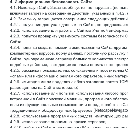
4. Информационная безопасность Сайта
4.1. Используя Сайт, Заказчик обязуется не нарушать (не пы
включает запрет на совершение действий, указанных в п.4.2.
4.2. Заказчику запрещается совершение следующих действий
4.2.1. получение доступа к данным на Сайте, не предназначе
4.2.2. использование для работы с Сайтом Учетной информа
4.2.3. попытки проверить уязвимость системы безопасности 
Сайта;
4.2.4. попытки создать помехи в использовании Сайта другим 
компьютерных вирусов, порчу данных, постоянную рассылку
Сайта, одновременную отправку большого количества электро
подобные действия, выходящие за рамки нормального целевог
4.2.5. рассылка пользователям, соискателям и посетителя
«спам» или информацию рекламного характера, иных материа
4.2.6. имитация и/или подделка любого заголовка пакета TCP
размещенном на Сайте материале;
4.2.7. использование или попытки использования любого про
встроенной в Сайт поисковой машины, программного обеспе
если их функциональные возможности и порядок работы с Са
традиционных и общедоступных браузеров (NetscapeNavigator
4.2.8. использование программных средств, имитирующих раб
4.2.9. использование анонимных прокси-серверов;
4.2.10. работа с Сайтом посредством IP-адресов, не принадл