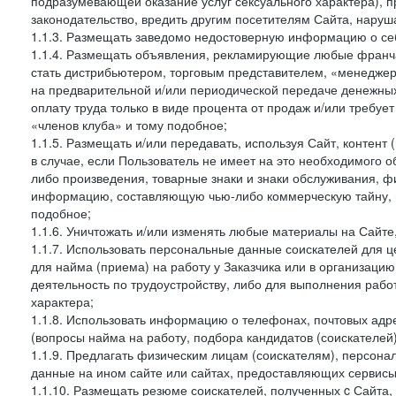
подразумевающей оказание услуг сексуального характера), 
законодательство, вредить другим посетителям Сайта, наруша
1.1.3. Размещать заведомо недостоверную информацию о себ
1.1.4. Размещать объявления, рекламирующие любые франча
стать дистрибьютером, торговым представителем, «менедже
на предварительной и/или периодической передаче денежны
оплату труда только в виде процента от продаж и/или требуе
«членов клуба» и тому подобное;
1.1.5. Размещать и/или передавать, используя Сайт, контент
в случае, если Пользователь не имеет на это необходимого 
либо произведения, товарные знаки и знаки обслуживания,
информацию, составляющую чью-либо коммерческую тайну, и
подобное;
1.1.6. Уничтожать и/или изменять любые материалы на Сайте
1.1.7. Использовать персональные данные соискателей для ц
для найма (приема) на работу у Заказчика или в организаци
деятельность по трудоустройству, либо для выполнения рабо
характера;
1.1.8. Использовать информацию о телефонах, почтовых адре
(вопросы найма на работу, подбора кандидатов (соискателей
1.1.9. Предлагать физическим лицам (соискателям), персон
данные на ином сайте или сайтах, предоставляющих сервисы 
1.1.10. Размещать резюме соискателей, полученных c Сайта,