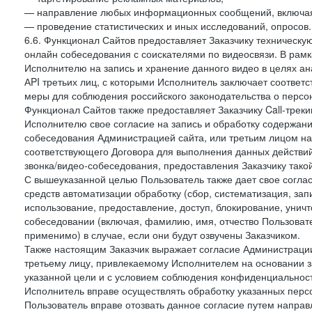
— направление любых информационных сообщений, включая
— проведение статистических и иных исследований, опросов.
6.6. Функционал Сайтов предоставляет Заказчику техническ
онлайн собеседования с соискателями по видеосвязи. В рамк
Исполнителю на запись и хранение данного видео в целях а
АPI третьих лиц, с которыми Исполнитель заключает соотве
меры для соблюдения российского законодательства о персон
Функционал Сайтов также предоставляет Заказчику Call-трекинг
Исполнителю свое согласие на запись и обработку содержани
собеседования Администрацией сайта, или третьим лицом на
соответствующего Договора для выполнения данных действий
звонка/видео-собеседования, предоставления Заказчику такой
С вышеуказанной целью Пользователь также дает свое согла
средств автоматизации обработку (сбор, систематизация, зап
использование, предоставление, доступ, блокирование, унич
собеседовании (включая, фамилию, имя, отчество Пользоват
применимо) в случае, если они будут озвучены Заказчиком.
Также настоящим Заказчик выражает согласие Администраци
третьему лицу, привлекаемому Исполнителем на основании з
указанной цели и с условием соблюдения конфиденциальнос
Исполнитель вправе осуществлять обработку указанных персо
Пользователь вправе отозвать данное согласие путем напра