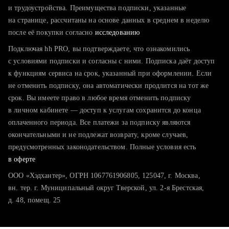
тратите много времени на поиск и вручную поднимаете
и трудоустройства. Преимущества подписки, указанные
резюме
на странице, рассчитаны на основе данных в среднем в неделю
после её покупки согласно
хотите сравнить себя с конкурентами и оценить шансы
исследованию
Подключая hh PRO, вы подтверждаете, что ознакомились
с условиями подписки и согласны с ними. Подписка даёт доступ
к функциям сервиса на срок, указанный при оформлении. Если
не отменить подписку, она автоматически продлится на тот же
срок. Вы имеете право в любое время отменить подписку
в личном кабинете — доступ к услугам сохранится до конца
оплаченного периода. Все платежи за подписку являются
окончательными и не подлежат возврату, кроме случаев,
предусмотренных законодательством. Полные условия есть
в оферте
ООО «Хэдхантер», ОГРН 1067761906805, 125047, г. Москва,
вн. тер. г. Муниципальный округ Тверской, ул. 2-я Брестская,
д. 48, помещ. 25